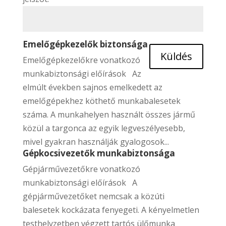
Emelőgépkezelők biztonsága
Küldés
Emelőgépkezelőkre vonatkozó
munkabiztonsági előírások Az
elmúlt években sajnos emelkedett az
emelőgépekhez köthető munkabalesetek
száma. A munkahelyen használt összes jármű
közül a targonca az egyik legveszélyesebb,
mivel gyakran használják gyalogosok...
Gépkocsivezetők munkabiztonsága
Gépjárművezetőkre vonatkozó
munkabiztonsági előírások A
gépjárművezetőket nemcsak a közúti
balesetek kockázata fenyegeti. A kényelmetlen
testhelyzetben végzett tartós ülőmunka